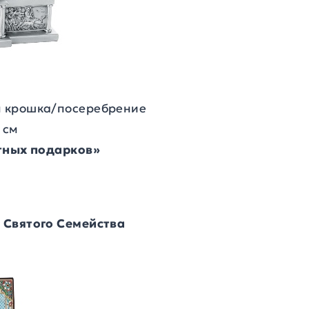
 крошка/посеребрение
 см
итных подарков»
 Святого Семейства