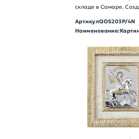
складе в Самаре. Созд
АртикулQOS203P/4N
Наименование:Картин