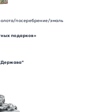
золота/посеребрение/эмаль
итных подарков»
"Держава"