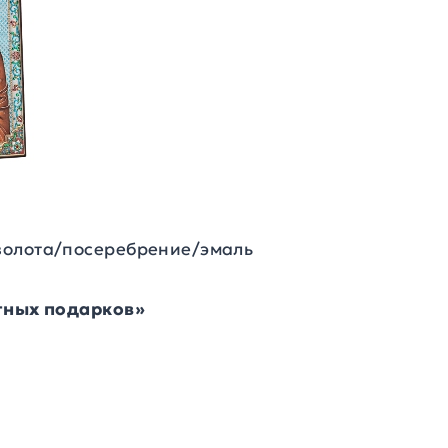
золота/посеребрение/эмаль
итных подарков»