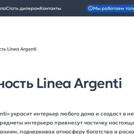
Мы работаем тол
ипа
Стать дилером
Контакты
ть Linea Argenti
ость Linea Argenti
nti» украсит интерьер любого дома и создаст в 
предметы интерьера привнесут частичку настояще
нием, подчеркивая атмосферу богатства и роско