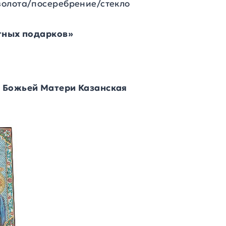
золота/посеребрение/стекло
итных подарков»
 Божьей Матери Казанская