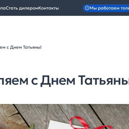
Мы работаем тол
ипа
Стать дилером
Контакты
ем с Днем Татьяны!
яем с Днем Татьяны