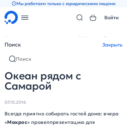
Мы работаем только с юридическими лицами
Войти
Главная
Новости
Новости за 2016 год
Океан ряд
Поиск
Закрыть
Океан рядом с
Самарой
07.10.2016
Всегда приятно собирать гостей дома: вчера
«
Макрос
» провелпрезентацию для