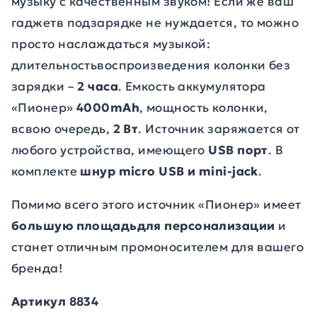
музыку с качественным звуком! Если же ваш
гаджетв подзарядке не нуждается, то можно
просто наслаждаться музыкой:
длительностьвоспроизведения колонки без
зарядки –
2 часа
. Емкость аккумулятора
«Пионер»
4000
mAh
, мощность колонки,
всвою очередь,
2 Вт
. Источник заряжается от
любого устройства, имеющего
USB
порт
. В
комплекте
шнур
micro
USB и
mini
-jack
.
Помимо всего этого источник «Пионер» имеет
большую площадьдля персонализации
и
станет отличным промоносителем для вашего
бренда!
Артикул 8834