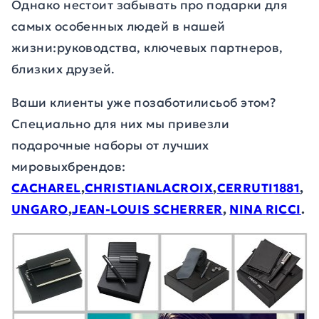
Однако нестоит забывать про подарки для
самых особенных людей в нашей
жизни:руководства, ключевых партнеров,
близких друзей.
Ваши клиенты уже позаботилисьоб этом?
Специально для них мы привезли
подарочные наборы от лучших
мировыхбрендов:
CACHAREL
,
CHRISTIAN
LACROIX
,
CERRUTI
1881
,
UNGARO
,
JEAN
-
LOUIS
SCHERRER
,
NINA
RICCI
.