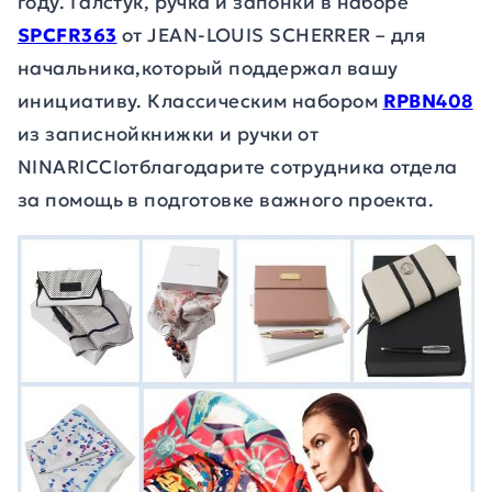
году.
Галстук, ручка и запонки в наборе
SPCFR363
от
JEAN
-
LOUIS
SCHERRER
– для
начальника,который поддержал вашу
инициативу. Классическим набором
RPBN408
из записнойкнижки и ручки от
NINA
RICCI
отблагодарите сотрудника отдела
за помощь в подготовке важного проекта.