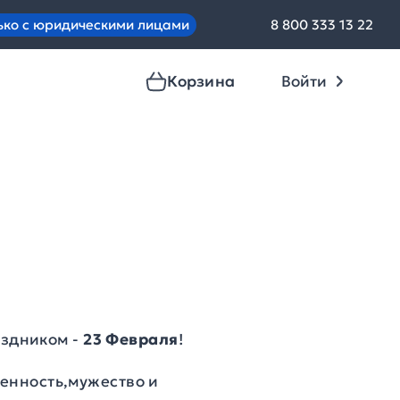
ько с юридическими лицами
8 800 333 13 22
Корзина
Войти
здником -
23 Февраля
!
венность,мужество и