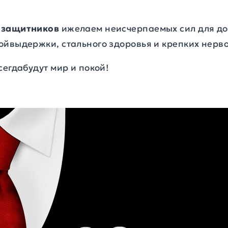
 защитников
ижелаем неисчерпаемых сил для до
ойвыдержки, стального здоровья и крепких нерво
сегдабудут мир и покой!