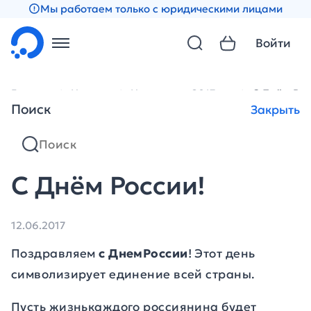
Мы работаем только с юридическими лицами
Войти
Главная
Новости
Новости за 2017 год
С Днём Рос
Поиск
Закрыть
С Днём России!
12.06.2017
Поздравляем
с ДнемРоссии
! Этот день
символизирует единение всей страны.
Пусть жизнькаждого россиянина будет