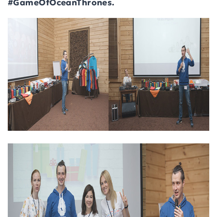
#GameOfOceanThrones.