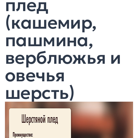
плед
(кашемир,
пашмина,
верблюжья и
овечья
шерсть)