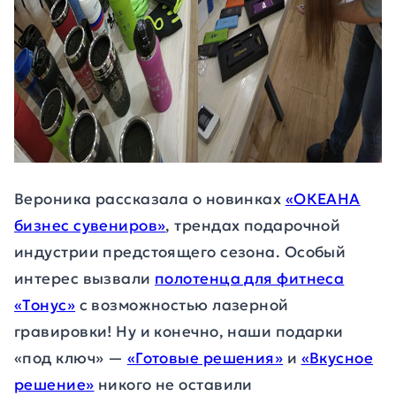
Вероника рассказала о новинках
«ОКЕАНА
бизнес сувениров»
, трендах подарочной
индустрии предстоящего сезона. Особый
интерес вызвали
полотенца для фитнеса
«Тонус»
с возможностью лазерной
гравировки! Ну и конечно, наши подарки
«под ключ» —
«Готовые решения»
и
«Вкусное
решение»
никого не оставили