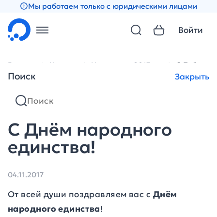
Мы работаем только с юридическими лицами
Войти
Главная
Новости
Новости за 2017 год
С Днём нар
Поиск
Закрыть
С Днём народного
единства!
04.11.2017
От всей души поздравляем вас с
Днём
народного единства
!