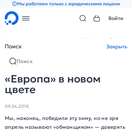
Мы работаем только с юридическими лицами
Войти
Главная
Новости
Новости за 2018 год
«Европа» в
Поиск
Закрыть
«Европа» в новом
цвете
09.04.2018
Мы, наконец, победили эту зиму, но не зря
апрель называют «обманщиком» — доверять