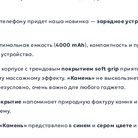
 телефону придет наша новинка —
зарядное уст
тимальная емкость (
4000 mAh
), компактность и 
 устройства.
в корпусе с трендовым
покрытием soft grip
приятн
ому массажному эффекту.
«Камень»
не выскользнет
безусловно, очень важно для любого гаджета.
покрытие
напоминает природную фактуру камня и
ему.
 «Камень»
представлено в
синем
и
сером цвете
и