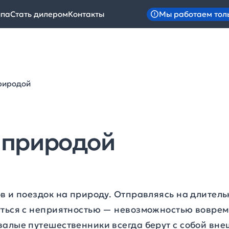
Мы работаем тол
ипа
Стать дилером
Контакты
риродой
 природой
в и поездок на природу. Отправляясь на длител
уться с неприятностью — невозможностью воврем
валые путешественники всегда берут с собой вн