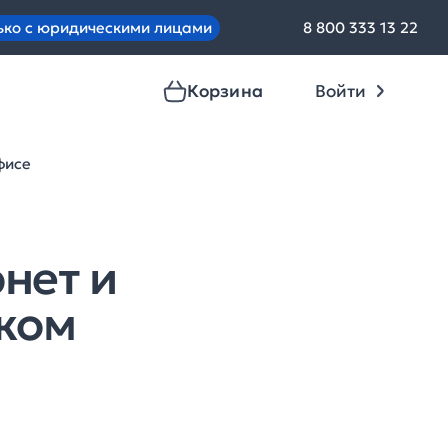
ько с юридическими лицами
8 800 333 13 22
Корзина
Войти
фисе
нет и
ком