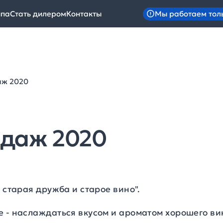
Мы работаем тол
ипа
Стать дилером
Контакты
аж 2020
одаж 2020
м старая дружба и старое вино".
е - наслаждаться вкусом и ароматом хорошего ви