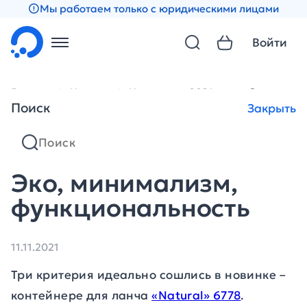
Мы работаем только с юридическими лицами
Войти
Главная
Новости
Новости за 2021 год
Эко, мини
Поиск
Закрыть
Эко, минимализм,
функциональность
11.11.2021
Три критерия идеально сошлись в новинке –
контейнере для ланча
«Natural» 6778
.