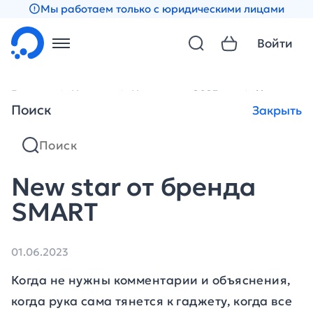
Мы работаем только с юридическими лицами
Войти
Главная
Новости
Новости за 2023 год
New star 
Поиск
Закрыть
New star от бренда
SMART
01.06.2023
Когда не нужны комментарии и объяснения,
когда рука сама тянется к гаджету, когда все