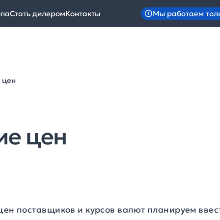
Мы работаем тол
ипа
Стать дилером
Контакты
 цен
ие цен
 цен поставщиков и курсов валют планируем ввес