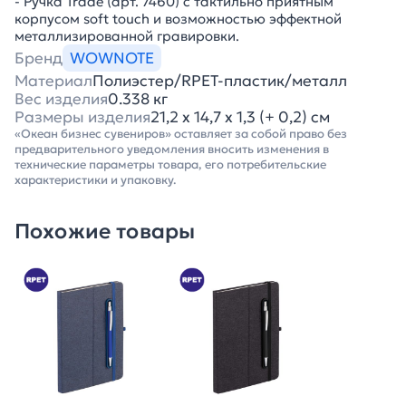
- Ручка Trade (арт. 7460) с тактильно приятным
корпусом soft touch и возможностью эффектной
металлизированной гравировки.
Бренд
WOWNOTE
Материал
Полиэстер/RPET-пластик/металл
Вес изделия
0.338 кг
Размеры изделия
21,2 х 14,7 х 1,3 (+ 0,2) см
«Океан бизнес сувениров» оставляет за собой право без
предварительного уведомления вносить изменения в
технические параметры товара, его потребительские
характеристики и упаковку.
Похожие товары