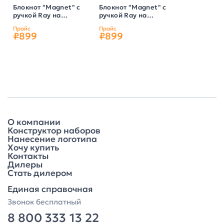
Блокнот "Magnet" с
Блокнот "Magnet" с
ручкой Ray на
ручкой Ray на
магните, с
магните, с
Прайс
Прайс
подставкой под
подставкой под
₽899
₽899
смартфон, цвет
смартфон, цвет
темно-синий
черный
О компании
Конструктор наборов
Нанесение логотипа
Хочу купить
Контакты
Дилеры
Стать дилером
Единая справочная
Звонок бесплатный
8 800 333 13 22