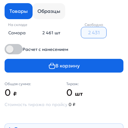
Товары
Образцы
На складе
Свободно
Самара
2 461 шт
Расчет с нанесением
В корзину
Общая сумма:
Тираж:
0
0
₽
шт
Стоимость тиража по прайсу
0 ₽