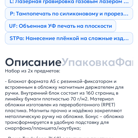
L: Лазерная гравировка газовым лазером на н
Р: Тампопечать по силиконовому и прорезине
UF: Объемная УФ печать на плоскости
STPa: Нанесение плёнкой на сложные изделия
Описание
Упаковка
Фа
Набор из 2х предметов:
- Блокнот формата А5 с резинкой-фиксатором и
встроенным в обложку магнитным держателем для
ручки. Внутренний блок состоит из 160 страниц в
линейку бумаги плотностью 70 г/м2. Материал
обложки изготовлен из переработанного (RPET)
пластика. Магниты прочно и надёжно закрепляют
металлическую ручку на обложке. Бонус – обложка
трансформируется в удобную подставку для
смартфона/планшета/ноутбука;