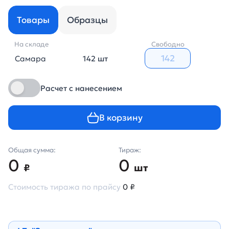
Товары
Образцы
На складе
Свободно
Самара
142 шт
Расчет с нанесением
В корзину
Общая сумма:
Тираж:
0
0
₽
шт
Стоимость тиража по прайсу
0 ₽