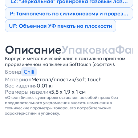
LZ: "Зеркальная" гравировка газовым лазером
Р: Тампопечать по силиконовому и прорезине
UF: Объемная УФ печать на плоскости
Описание
Упаковка
Фа
Корпус и металлический клип в тактильно приятном
прорезиненном напылении Softtouch (софттач).
Бренд
Chili
Материал
Металл/пластик/soft touch
Вес изделия
0.01 кг
Размеры изделия
5,8 х 1,9 х 1 см
«Океан бизнес сувениров» оставляет за собой право без
предварительного уведомления вносить изменения в
технические параметры товара, его потребительские
характеристики и упаковку.