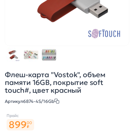
Флеш-карта "Vostok", объем
памяти 16GB, покрытие soft
touch#, цвет красный
Артикул
6874-4S/16Gb
Прайс
899
00
₽