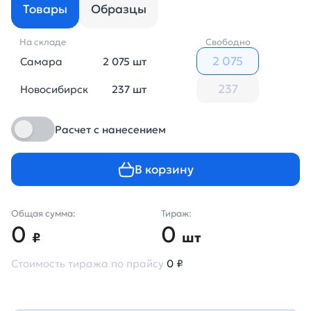
Товары
Образцы
На складе
Свободно
Самара
2 075 шт
Новосибирск
237 шт
Расчет с нанесением
В корзину
Общая сумма:
Тираж:
0
0
₽
шт
Стоимость тиража по прайсу
0 ₽