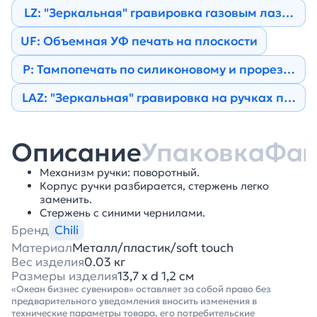
LZ: "Зеркальная" гравировка газовым лазером
UF: Объемная УФ печать на плоскости
Р: Тампопечать по силиконовому и прорезине
LAZ: "Зеркальная" гравировка на ручках по ок
Описание
Упаковка
Фа
Механизм ручки: поворотный.
Корпус ручки разбирается, стержень легко
заменить.
Стержень с синими чернилами.
Бренд
Chili
Материал
Металл/пластик/soft touch
Вес изделия
0.03 кг
Размеры изделия
13,7 х d 1,2 см
«Океан бизнес сувениров» оставляет за собой право без
предварительного уведомления вносить изменения в
технические параметры товара, его потребительские