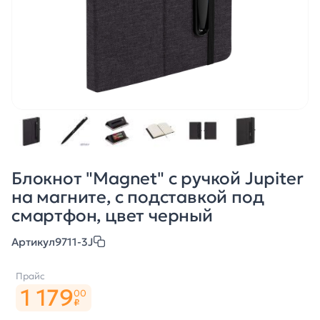
Блокнот "Magnet" с ручкой Jupiter
на магните, с подставкой под
смартфон, цвет черный
Артикул
9711-3J
Прайс
1 179
00
₽