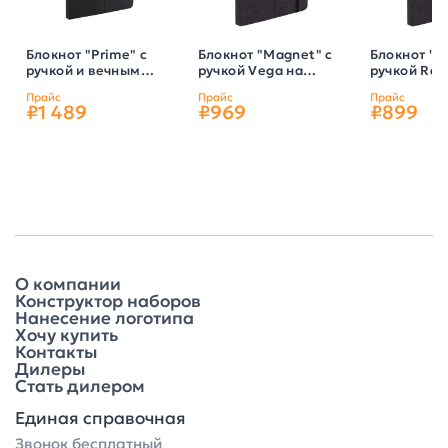
Блокнот "Prime" с
Блокнот "Magnet" с
Блокнот "M
ручкой и вечным
ручкой Vega на
ручкой Ray
карандашом в
магните, с
магните, с
Прайс
Прайс
Прайс
пенале, с
подставкой под
подставкой
₽1 489
₽969
₽899
подставкой под
смартфон, цвет
смартфон, 
смартфон, цвет
черный
черный
черный
О компании
Конструктор наборов
Нанесение логотипа
Хочу купить
Контакты
Дилеры
Стать дилером
Единая справочная
Звонок бесплатный