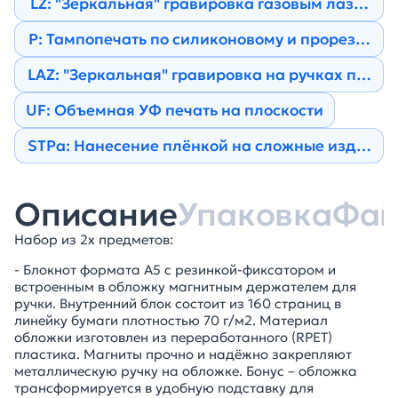
LZ: "Зеркальная" гравировка газовым лазером
Р: Тампопечать по силиконовому и прорезине
LAZ: "Зеркальная" гравировка на ручках по ок
UF: Объемная УФ печать на плоскости
STPa: Нанесение плёнкой на сложные изделия
Описание
Упаковка
Фа
Набор из 2х предметов:
- Блокнот формата А5 с резинкой-фиксатором и
встроенным в обложку магнитным держателем для
ручки. Внутренний блок состоит из 160 страниц в
линейку бумаги плотностью 70 г/м2. Материал
обложки изготовлен из переработанного (RPET)
пластика. Магниты прочно и надёжно закрепляют
металлическую ручку на обложке. Бонус – обложка
трансформируется в удобную подставку для