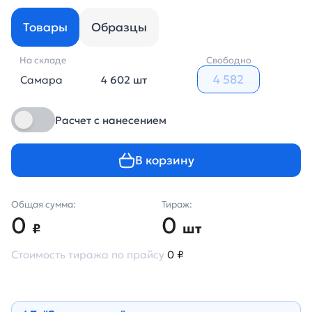
Товары
Образцы
На складе
Свободно
Самара
4 602 шт
Расчет с нанесением
В корзину
Общая сумма:
Тираж:
0
0
₽
шт
Стоимость тиража по прайсу
0 ₽