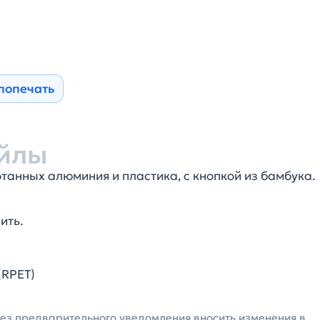
попечать
йлы
танных алюминия и пластика, с кнопкой из бамбука.
ить.
(RPET)
без предварительного уведомления вносить изменения в