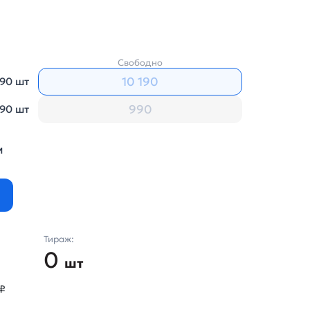
Свободно
190 шт
90 шт
м
Тираж:
0
шт
₽