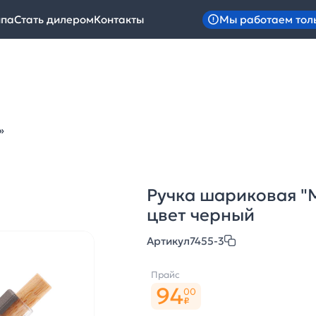
Мы работаем тол
ипа
Стать дилером
Контакты
»
Ручка шариковая "M
цвет черный
Артикул
7455-3
Прайс
94
00
₽