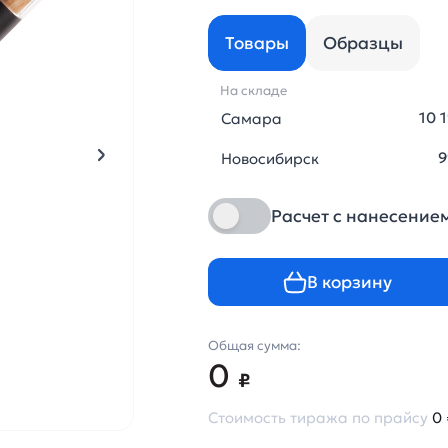
Товары
Образцы
На складе
10 
Самара
9
Новосибирск
Расчет с нанесение
В корзину
Общая сумма:
0
₽
Стоимость тиража по прайсу
0 