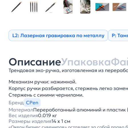
L2: Лазерная гравировка по металлу
Р: Там
Описание
Упаковка
Фа
Трендовая эко-ручка, изготовленная из перерабо
Механизм ручки: нажимной.
Корпус ручки разбирается, стержень легко замен
Стержень с синими чернилами.
Бренд
CPen
Материал
Переработанный алюминий и пластик 
Вес изделия
0.019 кг
Размеры изделия
14 х 1 см
«Океан бизнес сувениров» оставляет за собой право 