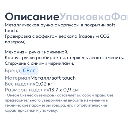
Описание
Упаковка
Фа
Металлическая ручка с корпусом в покрытии soft
touch.
Гравировка с эффектом зеркала (газовым СО2
лазером).
Механизм ручки: нажимной.
Корпус ручки разбирается, стержень легко заменить.
Стержень с синими чернилами.
Бренд
CPen
Материал
Металл/soft touch
Вес изделия
0.02 кг
Размеры изделия
13,7 х 0,9 см
«Океан бизнес сувениров» оставляет за собой право без
предварительного уведомления вносить изменения в
технические параметры товара, его потребительские
характеристики и упаковку.