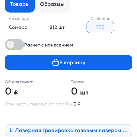
Товары
Образцы
На складе
Свободно
Самара
812 шт
Расчет с нанесением
В корзину
Общая сумма:
Тираж:
0
0
₽
шт
Стоимость тиража по прайсу
0 ₽
L: Лазерная гравировка газовым лазером на н