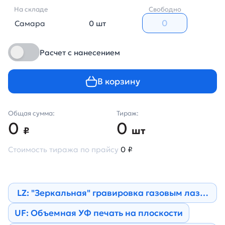
На складе
Свободно
Самара
0 шт
Расчет с нанесением
В корзину
Общая сумма:
Тираж:
0
0
₽
шт
Стоимость тиража по прайсу
0 ₽
LZ: "Зеркальная" гравировка газовым лазером
UF: Объемная УФ печать на плоскости