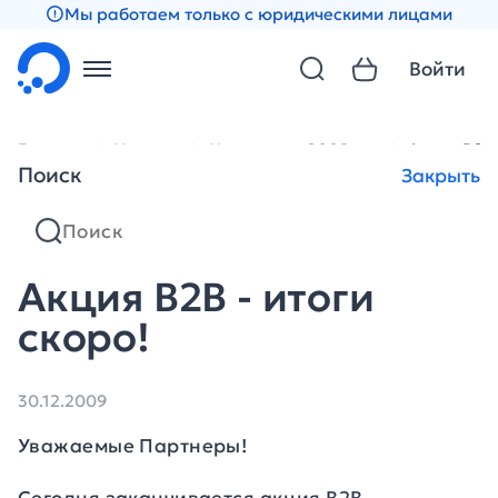
Мы работаем только с юридическими лицами
Войти
Главная
Новости
Новости за 2009 год
Акция В2В 
Поиск
Закрыть
Акция В2В - итоги
скоро!
30.12.2009
Уважаемые Партнеры!