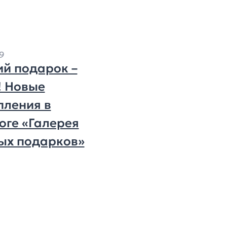
09
й подарок –
! Новые
пления в
оге «Галерея
ых подарков»