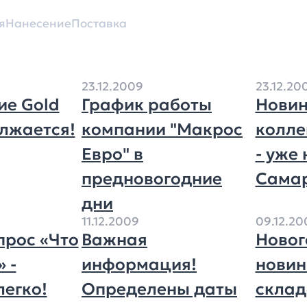
я
Нанесение
Поставка
23.12.2009
23.12.20
ие Gold
График работы
Новин
олжается!
компании "Макрос
колле
Евро" в
- уже 
предновогодние
Самар
дни
11.12.2009
09.12.20
прос «Что
Важная
Новог
 -
информация!
новин
легко!
Определены даты
склад