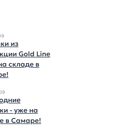
09
ки из
кции Gold Line
на складе в
е!
09
одние
ки - уже на
е в Самаре!