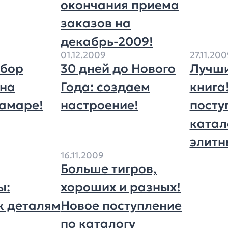
окончания приема
заказов на
декабрь-2009!
01.12.2009
27.11.20
абор
30 дней до Нового
Лучши
 на
Года: создаем
книга
Самаре!
настроение!
посту
катал
элитн
16.11.2009
Больше тигров,
ы:
хороших и разных!
к деталям
Новое поступление
по каталогу