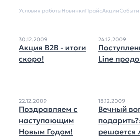
Условия работы
Новинки
Прайс
Акции
Событи
30.12.2009
24.12.2009
Акция В2В - итоги
Поступлен
скоро!
Line прод
22.12.2009
18.12.2009
Поздравляем с
Вечный во
наступающим
подарить?»
Новым Годом!
решается 