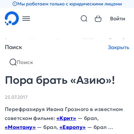
Мы работаем только с юридическими лицами
Войти
Главная
Новости
Новости за 2017 год
Пора брать
Поиск
Закрыть
Пора брать «Азию»!
25.07.2017
Перефразируя Ивана Грозного в известном
советском фильме:
«Крит»
— брал,
«Монтану»
— брал,
«Европу»
— брал …