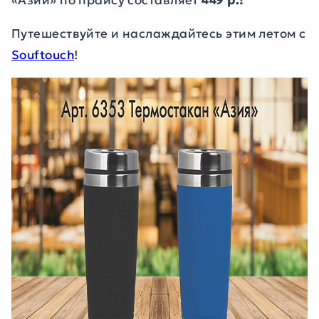
«Азии» по прайсу составляет
449 р.!
Путешествуйте и наслаждайтесь этим летом с
Souftouch
!