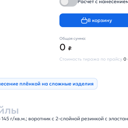
Расчет с нанесение
В корзину
Общая сумма:
0
₽
Стоимость тиража по прайсу
0 
несение плёнкой на сложные изделия
йлы
145 г/кв.м.; воротник с 2-слойной резинкой с эластан