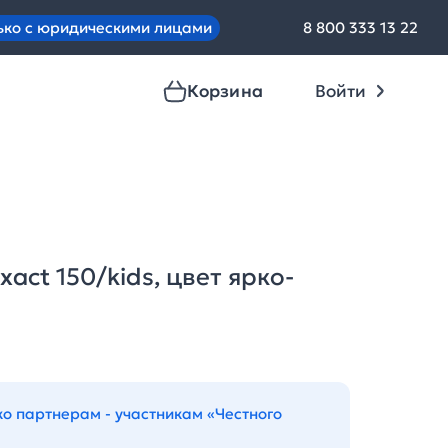
ько с юридическими лицами
8 800 333 13 22
Корзина
Войти
act 150/kids, цвет ярко-
ко партнерам - участникам «Честного