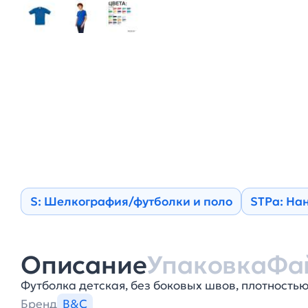
S: Шелкография/футболки и поло
STPa: На
Описание
Упаковка
Фа
Футболка детская, без боковых швов, плотностью 
Бренд
B&C