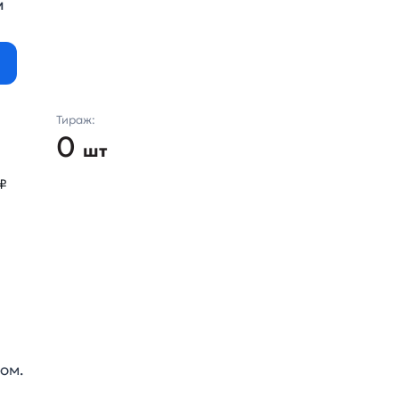
м
Тираж:
0
шт
₽
ом.