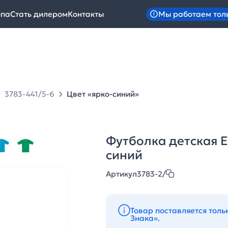
Мы работаем тол
ипа
Стать дилером
Контакты
3783-441/5-6
Цвет «ярко-синий»
Футболка детская Ex
синий
Артикул
3783-2/
Товар поставляется толь
Знака».