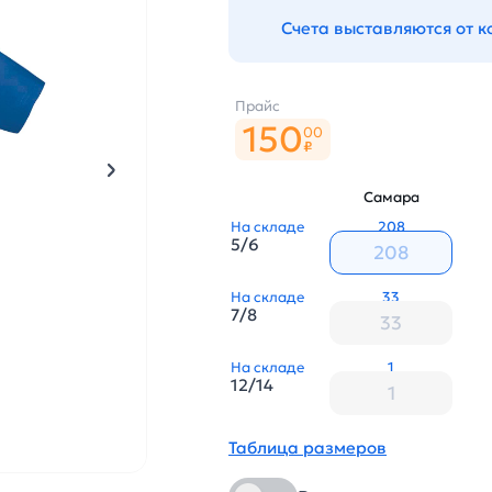
Счета выставляются от 
Прайс
150
00
₽
Самара
На складе
208
5/6
На складе
33
7/8
На складе
1
12/14
Таблица размеров