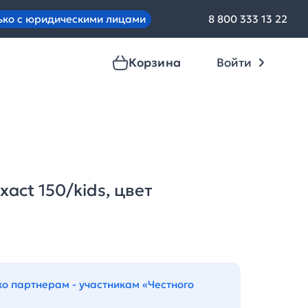
ько с юридическими лицами
8 800 333 13 22
Корзина
Войти
act 150/kids, цвет
ко партнерам - участникам «Честного