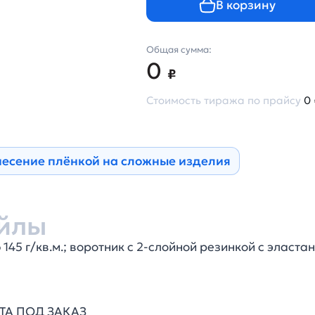
В корзину
Общая сумма:
0
₽
Стоимость тиража по прайсу
0 
несение плёнкой на сложные изделия
йлы
145 г/кв.м.; воротник с 2-слойной резинкой с эластан
ВЕТА ПОД ЗАКАЗ