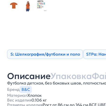
S: Шелкография/футболки и поло
STPa: На
Описание
Упаковка
Фа
Футболка детская, без боковых швов, плотностью 
Бренд
B&C
Материал
Хлопок
Вес изделия
0.106 кг
Размеры изделия
Рост от 86 см до 164 см.ВСЕ Ц