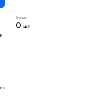
Тираж:
0
шт
₽
ом.