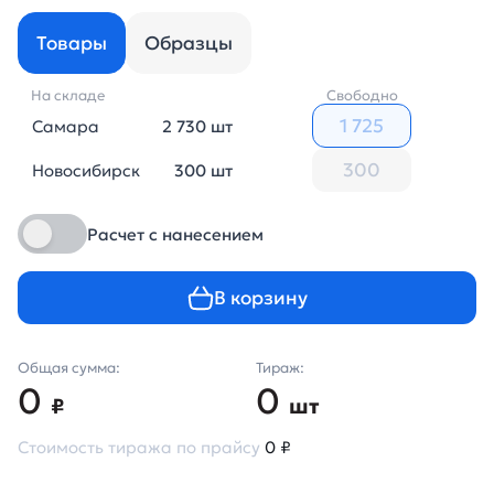
Товары
Образцы
На складе
Свободно
Самара
2 730 шт
Новосибирск
300 шт
Расчет с нанесением
В корзину
Общая сумма:
Тираж:
0
0
₽
шт
Стоимость тиража по прайсу
0 ₽