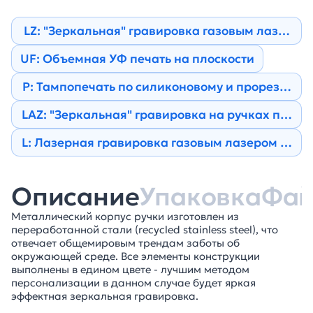
LZ: "Зеркальная" гравировка газовым лазером
UF: Объемная УФ печать на плоскости
Р: Тампопечать по силиконовому и прорезине
LAZ: "Зеркальная" гравировка на ручках по ок
L: Лазерная гравировка газовым лазером на н
Описание
Упаковка
Фа
Металлический корпус ручки изготовлен из
переработанной стали (recycled stainless steel), что
отвечает общемировым трендам заботы об
окружающей среде. Все элементы конструкции
выполнены в едином цвете - лучшим методом
персонализации в данном случае будет яркая
эффектная зеркальная гравировка.