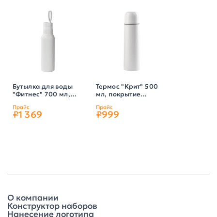
Бутылка для воды
Термос "Крит" 500
"Фитнес" 700 мл,
мл, покрытие
покрытие пудра,
пудра, цвет белый
Прайс
Прайс
цвет белый
₽1 369
₽999
О компании
Конструктор наборов
Нанесение логотипа