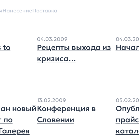
я
Нанесение
Поставка
04.03.2009
04.03.2
 to
Рецепты выхода из
Начал
кризиса…
13.02.2009
05.02.2
ан новый
Конференция в
Опубл
т по
Словении
прайс
«Галерея
катал