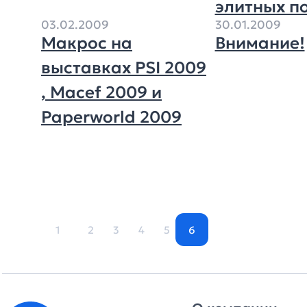
элитных п
03.02.2009
30.01.2009
Макрос на
Внимание!
выставках PSI 2009
, Macef 2009 и
Paperworld 2009
1
2
3
4
5
6