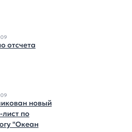
009
о отсчета
009
икован новый
-лист по
огу "Океан