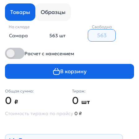
Товары
Образцы
На складе
Свободно
Самара
563 шт
Расчет с нанесением
В корзину
Общая сумма:
Тираж:
0
0
₽
шт
Стоимость тиража по прайсу
0 ₽