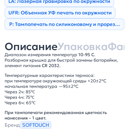
LA: Лазерная гравировка по окружности
UFR: Объемная УФ печать по окружности
Р: Тампопечать по силиконовому и прорезине
Описание
Упаковка
Фа
Диапазон измерения температур
10-95 C
.
Разборная крышка для быстрой замены батарейки,
элемент питания
CR 2032
.
Температурные характеристики термоса:
при температуре окружающей среды +20±2°С
начальная температура —95±2°С
Через 2ч: 85℃
Через 4ч: 75℃
Через 6ч: 65℃
При тампопечати рекомендованная цветность
нанесения – 1 цвет.
Бренд
SOFTOUCH