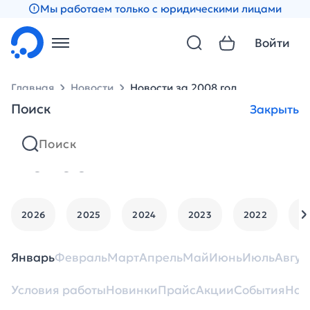
Мы работаем только с юридическими лицами
Войти
Главная
Новости
Новости за 2008 год
Поиск
Закрыть
Новости
2026
2025
2024
2023
2022
2
Январь
Февраль
Март
Апрель
Май
Июнь
Июль
Авгус
Условия работы
Новинки
Прайс
Акции
События
Нан