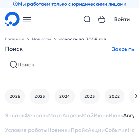
Мы работаем только с юридическими лицами
Войти
Главная
Новости
Новости за 2008 год
Поиск
Закрыть
Новости
2026
2025
2024
2023
2022
2
Январь
Февраль
Март
Апрель
Май
Июнь
Июль
Авгус
Условия работы
Новинки
Прайс
Акции
События
Нан