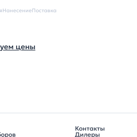
я
Нанесение
Поставка
уем цены
Контакты
боров
Дилеры