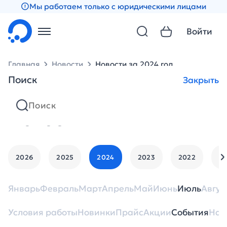
Мы работаем только с юридическими лицами
Войти
Главная
Новости
Новости за 2024 год
Поиск
Закрыть
Новости
2026
2025
2024
2023
2022
2
Январь
Февраль
Март
Апрель
Май
Июнь
Июль
Авгус
Условия работы
Новинки
Прайс
Акции
События
Нан