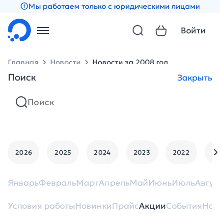
Мы работаем только с юридическими лицами
Войти
Главная
Новости
Новости за 2008 год
Поиск
Закрыть
Новости
2026
2025
2024
2023
2022
2
Январь
Февраль
Март
Апрель
Май
Июнь
Июль
Авгус
Условия работы
Новинки
Прайс
Акции
События
Нан