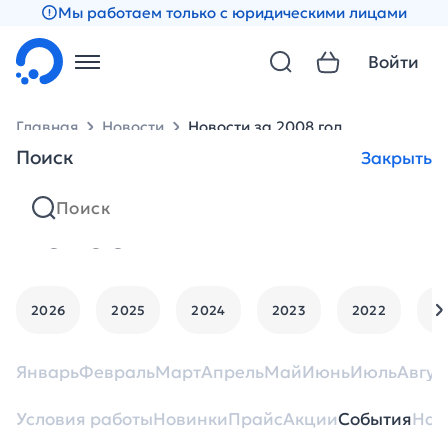
Мы работаем только с юридическими лицами
Войти
Главная
Новости
Новости за 2008 год
Поиск
Закрыть
Новости
2026
2025
2024
2023
2022
2
Январь
Февраль
Март
Апрель
Май
Июнь
Июль
Авгус
Условия работы
Новинки
Прайс
Акции
События
Нан