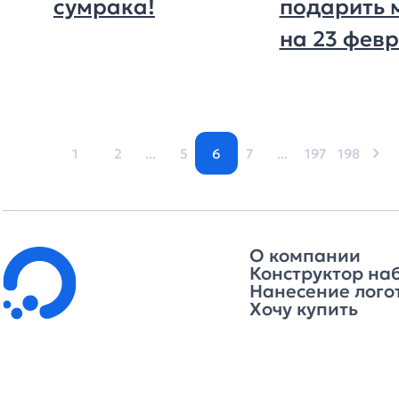
сумрака!
подарить 
на 23 фев
1
2
...
5
6
7
...
197
198
О компании
Конструктор на
Нанесение лого
Хочу купить