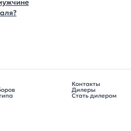
мужчине
раля?
Контакты
боров
Дилеры
типа
Стать дилером