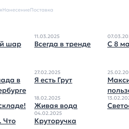
я
Нанесение
Поставка
11.03.2025
07.03.20
й шар
Всегда в тренде
С 8 м
27.02.2025
25.02.20
лада в
Я есть Грут
Макс
ербурге
польз
18.02.2025
13.02.20
 складе!
Живая вода
Свето
04.02.2025
. Что
Круторучка