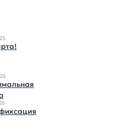
25
арта!
25
имальная
а
25
фиксация