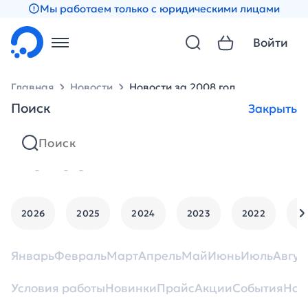
Мы работаем только с юридическими лицами
Войти
Главная
Новости
Новости за 2008 год
Поиск
Закрыть
Новости
2026
2025
2024
2023
2022
2
Январь
Февраль
Март
Апрель
Май
Июнь
Июль
Авгус
Условия работы
Новинки
Прайс
Акции
События
Нан