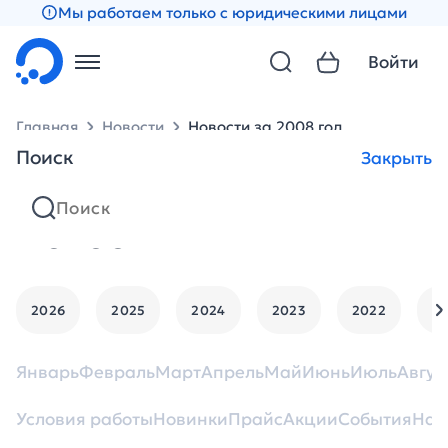
Мы работаем только с юридическими лицами
Войти
Главная
Новости
Новости за 2008 год
Поиск
Закрыть
Новости
2026
2025
2024
2023
2022
2
Январь
Февраль
Март
Апрель
Май
Июнь
Июль
Авгус
Условия работы
Новинки
Прайс
Акции
События
Нан